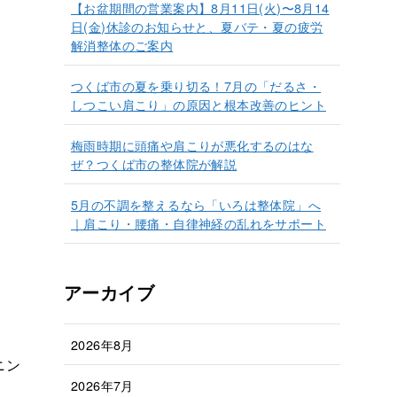
【お盆期間の営業案内】8月11日(火)〜8月14
日(金)休診のお知らせと、夏バテ・夏の疲労
解消整体のご案内
つくば市の夏を乗り切る！7月の「だるさ・
しつこい肩こり」の原因と根本改善のヒント
梅雨時期に頭痛や肩こりが悪化するのはな
ぜ？つくば市の整体院が解説
5月の不調を整えるなら「いろは整体院」へ
｜肩こり・腰痛・自律神経の乱れをサポート
アーカイブ
2026年8月
ニン
2026年7月